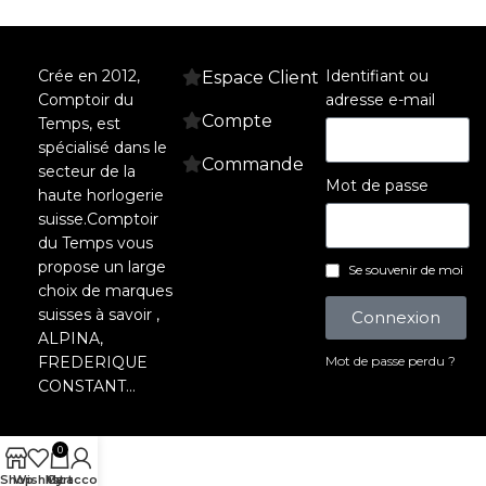
Crée en 2012,
Identifiant ou
Espace Client
Comptoir du
adresse e-mail
Compte
Temps, est
spécialisé dans le
Commande
secteur de la
Mot de passe
haute horlogerie
suisse.Comptoir
du Temps vous
propose un large
Se souvenir de moi
choix de marques
suisses à savoir ,
Connexion
ALPINA,
FREDERIQUE
Mot de passe perdu ?
CONSTANT…
0
Shop
Wishlist
My account
Cart