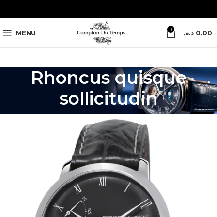
0
MENU
د.م.
0.00
Rhoncus quisque
sollicitudin