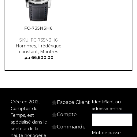
FC-735N3H6
SKU: FC-735N3H6
Hommes
,
Frédérique
constant
,
Montres
د.م.
66,600.00
Crée en 2012,
Identifiant ou
Espace Client
Comptoir du
adresse e-mail
Compte
Temps, est
spécialisé dans le
Commande
secteur de la
Mot de passe
haute horlogerie