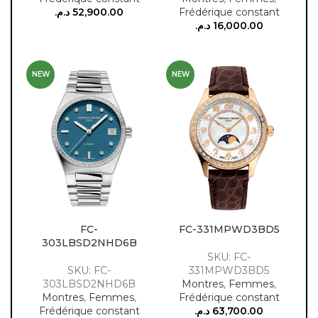
د.م.
52,900.00
Frédérique constant
د.م.
16,000.00
NEW
NEW
FC-
FC-331MPWD3BD5
303LBSD2NHD6B
SKU: FC-
SKU: FC-
331MPWD3BD5
303LBSD2NHD6B
Montres
,
Femmes
,
Montres
,
Femmes
,
Frédérique constant
Frédérique constant
د.م.
63,700.00