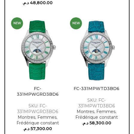
د.م.
48,800.00
NEW
NEW
FC-
FC-331MPWTD3BD6
331MPWGRD3BD6
SKU: FC-
SKU: FC-
331MPWTD3BD6
331MPWGRD3BD6
Montres
,
Femmes
,
Montres
,
Femmes
,
Frédérique constant
Frédérique constant
د.م.
58,300.00
د.م.
57,300.00