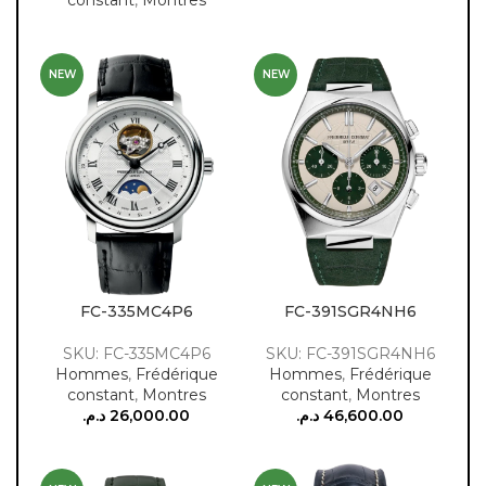
constant
,
Montres
NEW
NEW
FC-335MC4P6
FC-391SGR4NH6
SKU: FC-335MC4P6
SKU: FC-391SGR4NH6
Hommes
,
Frédérique
Hommes
,
Frédérique
constant
,
Montres
constant
,
Montres
د.م.
26,000.00
د.م.
46,600.00