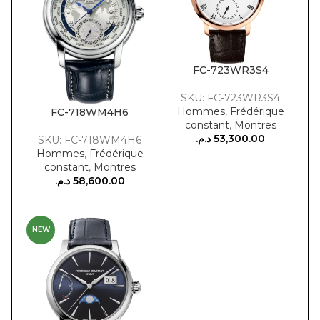
FC-723WR3S4
SKU: FC-723WR3S4
Hommes
,
Frédérique
FC-718WM4H6
constant
,
Montres
د.م.
53,300.00
SKU: FC-718WM4H6
Hommes
,
Frédérique
constant
,
Montres
د.م.
58,600.00
NEW