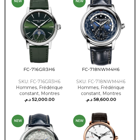
NEW
NEW
FC-716GR3H6
FC-718NWM4H6
SKU: FC-716GR3H6
SKU: FC-718NWM4H6
Hommes
,
Frédérique
Hommes
,
Frédérique
constant
,
Montres
constant
,
Montres
د.م.
52,000.00
د.م.
58,600.00
NEW
NEW