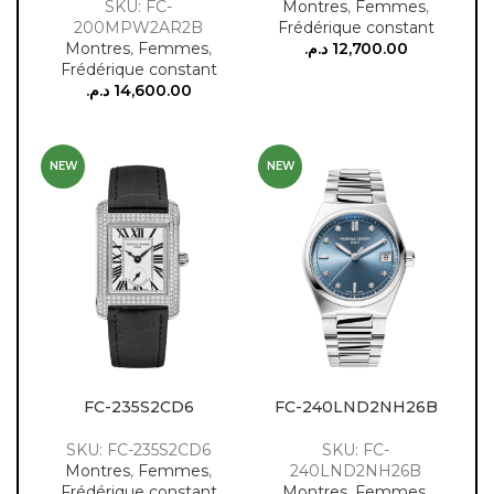
SKU: FC-
Montres
,
Femmes
,
200MPW2AR2B
Frédérique constant
Montres
,
Femmes
,
د.م.
12,700.00
Frédérique constant
د.م.
14,600.00
NEW
NEW
FC-235S2CD6
FC-240LND2NH26B
SKU: FC-235S2CD6
SKU: FC-
Montres
,
Femmes
,
240LND2NH26B
Frédérique constant
Montres
,
Femmes
,