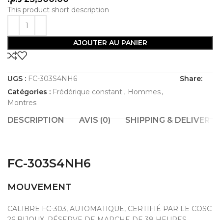
This product short description
AJOUTER AU PANIER
UGS :
FC-303S4NH6
Share:
Catégories :
Frédérique constant
,
Hommes
,
Montres
DESCRIPTION
AVIS (0)
SHIPPING & DELIVERY
FC-303S4NH6
MOUVEMENT
CALIBRE FC-303, AUTOMATIQUE, CERTIFIÉ PAR LE COSC
26 BIJOUX, RÉSERVE DE MARCHE DE 38 HEURES,