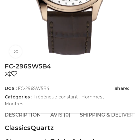
Click to enlarge
FC-296SW5B4
UGS :
FC-296SW5B4
Share:
Catégories :
Frédérique constant
,
Hommes
,
Montres
DESCRIPTION
AVIS (0)
SHIPPING & DELIVERY
Classics
Quartz