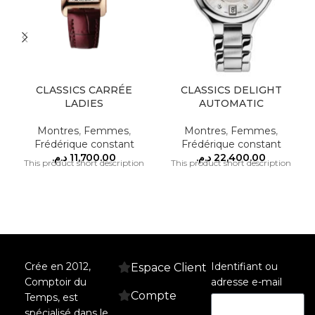
CLASSICS CARRÉE
CLASSICS DELIGHT
LADIES
AUTOMATIC
Montres
,
Femmes
,
Montres
,
Femmes
,
Frédérique constant
Frédérique constant
د.م.
11,700.00
د.م.
22,400.00
This product short description
This product short description
Crée en 2012,
Identifiant ou
Espace Client
Comptoir du
adresse e-mail
Compte
Temps, est
spécialisé dans le