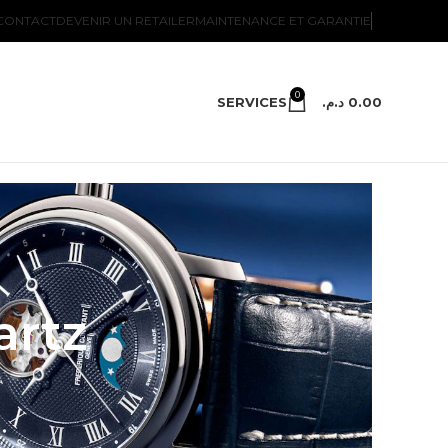
CONTACT
DEVENIR UN RETAILER
MAINTENANCE ET GARANTIE
0
SERVICES
د.م.
0.00
artz