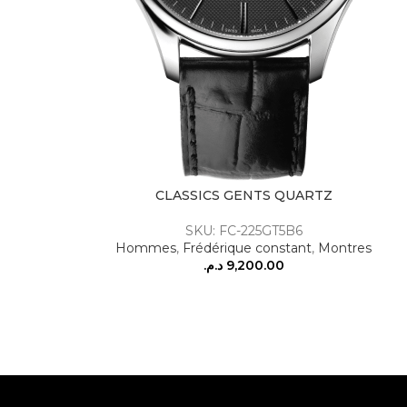
CLASSICS GENTS QUARTZ
SKU: FC-225GT5B6
Hommes
,
Frédérique constant
,
Montres
د.م.
9,200.00