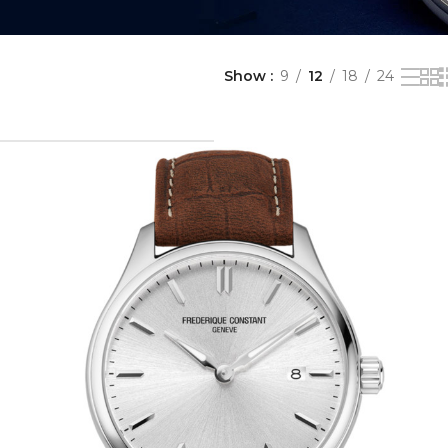
Show
9
12
18
24